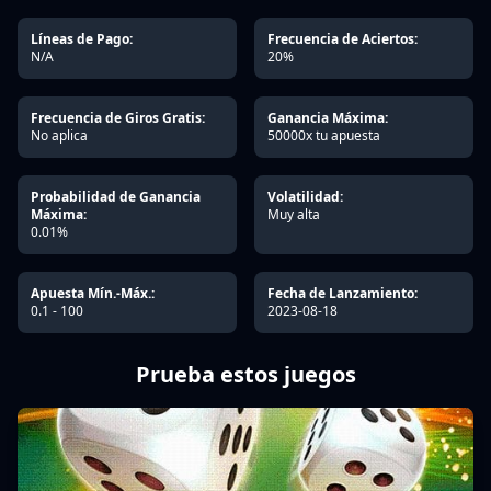
Líneas de Pago:
Frecuencia de Aciertos:
N/A
20%
Frecuencia de Giros Gratis:
Ganancia Máxima:
No aplica
50000x tu apuesta
Probabilidad de Ganancia
Volatilidad:
Máxima:
Muy alta
0.01%
Apuesta Mín.-Máx.:
Fecha de Lanzamiento:
0.1 - 100
2023-08-18
Prueba estos juegos